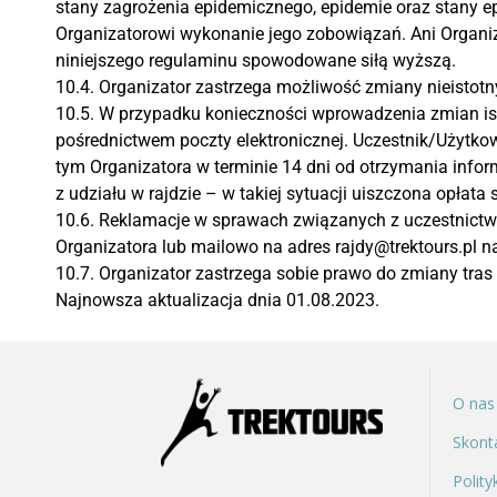
stany zagrożenia epidemicznego, epidemie oraz stany e
Organizatorowi wykonanie jego zobowiązań. Ani Organi
niniejszego regulaminu spowodowane siłą wyższą.
10.4. Organizator zastrzega możliwość zmiany nieistot
10.5. W przypadku konieczności wprowadzenia zmian i
pośrednictwem poczty elektronicznej. Uczestnik/Użytk
tym Organizatora w terminie 14 dni od otrzymania info
z udziału w rajdzie – w takiej sytuacji uiszczona opłata
10.6. Reklamacje w sprawach związanych z uczestnictw
Organizatora lub mailowo na adres
rajdy@trektours.pl
na
10.7. Organizator zastrzega sobie prawo do zmiany tras 
Najnowsza aktualizacja dnia 01.08.2023.
O nas
Skonta
Polity