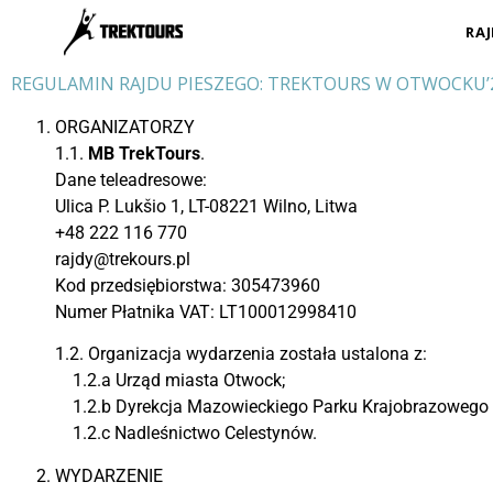
RA
REGULAMIN RAJDU PIESZEGO: TREKTOURS W OTWOCKU’
ORGANIZATORZY
1.1.
MB TrekTours
.
Dane teleadresowe:
Ulica P. Lukšio 1, LT-08221 Wilno, Litwa
+48 222 116 770
rajdy@trekours.pl
Kod przedsiębiorstwa: 305473960
Numer Płatnika VAT: LT100012998410
1.2.
Organizacja wydarzenia została ustalona z:
1.2.a Urząd miasta Otwock;
1.2.b Dyrekcja Mazowieckiego Parku Krajobrazowego i
1.2.c Nadleśnictwo Celestynów.
WYDARZENIE