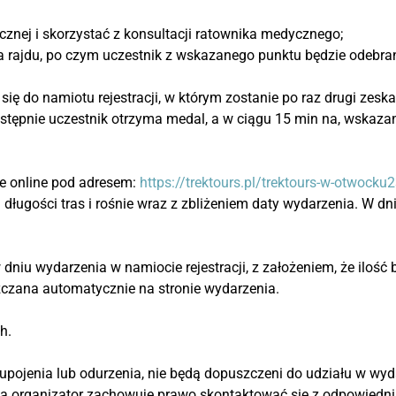
nej i skorzystać z konsultacji ratownika medycznego;
rajdu, po czym uczestnik z wskazanego punktu będzie odebra
się do namiotu rejestracji, w którym zostanie po raz drugi zesk
stępnie uczestnik otrzyma medal, a w ciągu 15 min na, wskazany
ie online pod adresem:
https://trektours.pl/trektours-w-otwocku
d długości tras i rośnie wraz z zbliżeniem daty wydarzenia. W d
dniu wydarzenia w namiocie rejestracji, z założeniem, że ilość
zczana automatycznie na stronie wydarzenia.
h.
 upojenia lub odurzenia, nie będą dopuszczeni do udziału w wyda
a organizator zachowuje prawo skontaktować się z odpowiedn