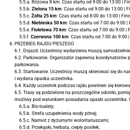
5.5.a. Różowa 8 km
: Czas startu od 9:00 do 13:00 | Fi
5.5.b.
Zielona 15 km
: Czas startu od 9:00 do 13:00 | F
5.5.c.
Żółta 25 km
: Czas startu od 8:00 do 13:00 | Fin
5.5.d.
Niebieska 50 km
: Czas startu od 7:00 do 9:00 |
5.5.e.
Fioletowa 70 km
: Czas startu od 7:00 do 9:00 |
5.5.f.
Czerwona 100 km
: Czas startu od 7:00 do 9:00 
PRZEBIEG RAJDU PIESZEGO
6.1. Dojazd. Uczestnicy wydarzenia muszą samodzielnie
6.2. Parkowanie. Organizator zapewnia koordynatorów 
parkowania.
6.3. Startowanie. Uczestnicy muszą skierować się do nam
i wydana opaska uczestnika.
6.4. Każdy uczestnik podczas rajdu powinien się kierow
6.5. Trasy są podzielone na poszczególne odcinki, pomi
możliwy pod warunkiem posiadania opaski uczestnika.
6.5.a. Bio-toalety;
6.5.b. Strefa uzupełnienia wody pitnej;
6.5.c. Namiot z dyżurnymi wolontariuszami;
6.5.d. Przekąski, herbata, ciepły posiłek;