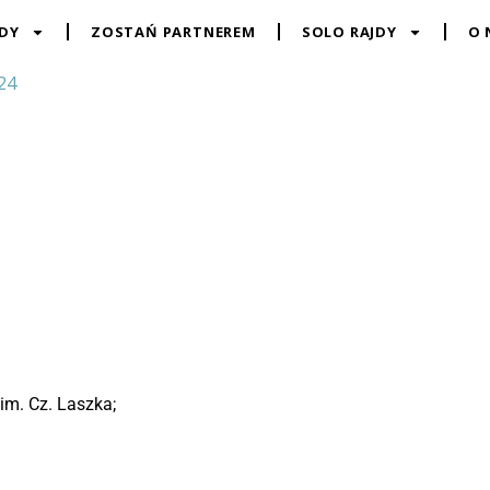
JDY
ZOSTAŃ PARTNEREM
SOLO RAJDY
O 
24
m. Cz. Laszka;