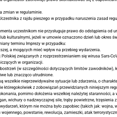
a zmian w regulaminie.
 Uczestnika z rajdu pieszego w przypadku naruszenia zasad reg
sumenta uczestnikom nie przysługuje prawo do odstąpienia od 
b kulturalnymi, jeżeli w umowie oznaczono dzień lub okres św
miany terminu Imprezy w przypadku:
ższej, a mogących mieć wpływ na przebieg wydarzenia.
olskiej związanych z rozprzestrzenianiem się wirusa Sars-CoV
iczących w organizacji.
strzeń (w szczególności dotyczących limitów zawodników), k
iwe lub znacząco utrudnione.
są wszelkie nieprzewidywalne sytuacje lub zdarzenia, o charak
nie któregokolwiek z zobowiązań przewidzianych niniejszym reg
okonania, pomimo dołożenia wszelkiej należytej staranności, a 
an, wichury o nadzwyczajnej sile, trąby powietrzne, trzęsienia 
wydarzeń, którym nie można było zapobiec (takich jak: wojna, 
u wojennego, powstanie, rewolucja, zamieszki, atak terrorystycz