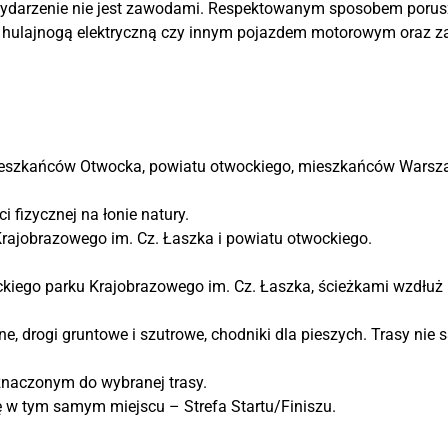
 Wydarzenie nie jest zawodami. Respektowanym sposobem porus
, hulajnogą elektryczną czy innym pojazdem motorowym oraz zab
mieszkańców Otwocka, powiatu otwockiego, mieszkańców Wars
 fizycznej na łonie natury.
rajobrazowego im. Cz. Łaszka i powiatu otwockiego.
ckiego parku Krajobrazowego im. Cz. Łaszka, ścieżkami wzdłuż 
eśne, drogi gruntowe i szutrowe, chodniki dla pieszych. Trasy ni
znaczonym do wybranej trasy.
się w tym samym miejscu – Strefa Startu/Finiszu.