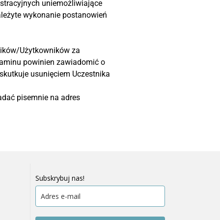
istracyjnych uniemożliwiające
ależyte wykonanie postanowień
tników/Użytkowników za
ulaminu powinien zawiadomić o
 skutkuje usunięciem Uczestnika
adać pisemnie na adres
Subskrybuj nas!