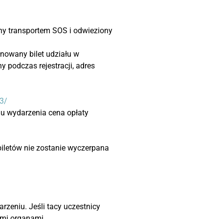
ny transportem SOS i odwieziony
anowany bilet udziału w
 podczas rejestracji, adres
23/
niu wydarzenia cena opłaty
 biletów nie zostanie wyczerpana
rzeniu. Jeśli tacy uczestnicy
imi organami.