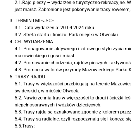
2.1.
Rajd pieszy – wydarzenie turystyczno-rekreacyjne.
jest marsz. Zabronione jest pokonywanie trasy rowerem
TERMIN I MIEJSCE
3.1.
Data wydarzenia: 20.04.2024 roku
3.2. Strefa startu i finiszu: Park miejski w Otwocku
CEL WYDARZENIA
4.1. Propagowanie aktywnego i zdrowego stylu życia 
mazowieckiego i gości miast.
4.2. Promowanie chodzenia, rajdów pieszych i aktywności
4.3. Promocja walorów przyrody Mazowieckiego Parku K
TRASY RAJDU
5.1. Trasy w większości przebiegają na terenie Mazowie
świderskich, w mieście Otwock.
5.2. Nawierzchnia tras w większości to drogi i ścieżki l
niepełnosprawnych i wózków dziecięcych.
5.3. Trasy rajdu są oznakowane zgodnie z kolorem prze
5.4. Trasy są radialne, czyli rozpoczynają się i kończą 
5.5.Trasy: