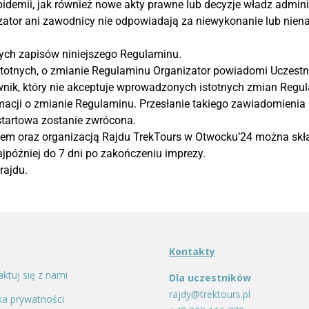
pidemii, jak również nowe akty prawne lub decyzje władz admin
zator ani zawodnicy nie odpowiadają za niewykonanie lub nien
nych zapisów niniejszego Regulaminu.
stotnych, o zmianie Regulaminu Organizator powiadomi Uczes
ownik, który nie akceptuje wprowadzonych istotnych zmian Reg
rmacji o zmianie Regulaminu. Przesłanie takiego zawiadomienia
 startowa zostanie zwrócona.
em oraz organizacją Rajdu TrekTours w Otwocku’24 można skł
jpóźniej do 7 dni po zakończeniu imprezy.
rajdu.
Kontakty
ktuj się z nami
Dla uczestników
rajdy@trektours.pl
ka prywatności