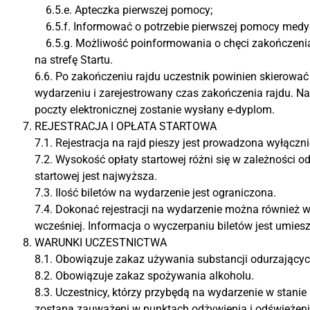
6.5.e. Apteczka pierwszej pomocy;
6.5.f. Informować o potrzebie pierwszej pomocy medycz
6.5.g. Możliwość poinformowania o chęci zakończenia 
na strefę Startu.
6.6. Po zakończeniu rajdu uczestnik powinien skierować 
wydarzeniu i zarejestrowany czas zakończenia rajdu. Na
poczty elektronicznej zostanie wysłany e-dyplom.
REJESTRACJA I OPŁATA STARTOWA
7.1. Rejestracja na rajd pieszy jest prowadzona wyłączn
7.2. Wysokość opłaty startowej różni się w zależności o
startowej jest najwyższa.
7.3. Ilość biletów na wydarzenie jest ograniczona.
7.4. Dokonać rejestracji na wydarzenie można również w 
wcześniej. Informacja o wyczerpaniu biletów jest umies
WARUNKI UCZESTNICTWA
8.1. Obowiązuje zakaz używania substancji odurzającyc
8.2. Obowiązuje zakaz spożywania alkoholu.
8.3. Uczestnicy, którzy przybędą na wydarzenie w stanie
zostaną zauważeni w punktach odżywienia i odświeżeni