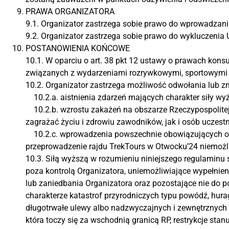
PRAWA ORGANIZATORA
9.1. Organizator zastrzega sobie prawo do wprowadzani
9.2. Organizator zastrzega sobie prawo do wykluczenia
POSTANOWIENIA KOŃCOWE
10.1. W oparciu o art. 38 pkt 12 ustawy o prawach kon
związanych z wydarzeniami rozrywkowymi, sportowymi lu
10.2. Organizator zastrzega możliwość odwołania lub z
10.2.a. aistnienia zdarzeń mających charakter siły wy
10.2.b. wzrostu zakażeń na obszarze Rzeczypospolitej P
zagrażać życiu i zdrowiu zawodników, jak i osób uczestn
10.2.c. wprowadzenia powszechnie obowiązujących obo
przeprowadzenie rajdu TrekTours w Otwocku’24 niemożl
10.3. Siłą wyższą w rozumieniu niniejszego regulaminu 
poza kontrolą Organizatora, uniemożliwiające wypełnie
lub zaniedbania Organizatora oraz pozostające nie do p
charakterze katastrof przyrodniczych typu powódź, hurag
długotrwałe ulewy albo nadzwyczajnych i zewnętrznych 
która toczy się za wschodnią granicą RP, restrykcje stan